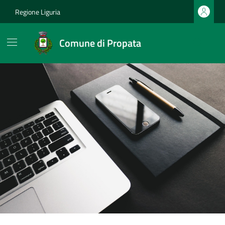
Vai ai contenuti
Vai al footer
Regione Liguria
Comune di Propata