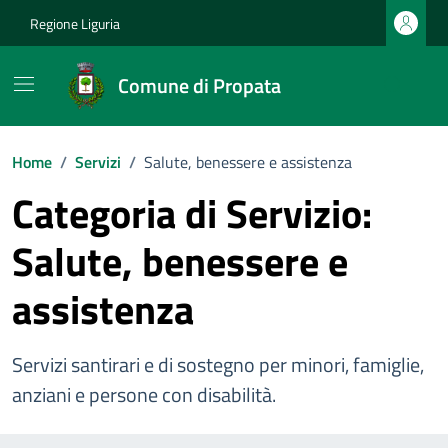
Vai ai contenuti
Vai al footer
Regione Liguria
Comune di Propata
Home
/
Servizi
/
Salute, benessere e assistenza
Categoria di Servizio:
Salute, benessere e
assistenza
Servizi santirari e di sostegno per minori, famiglie,
anziani e persone con disabilità.