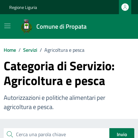
Vai ai contenuti
Vai al footer
Regione Liguria
Comune di Propata
Home
/
Servizi
/
Agricoltura e pesca
Categoria di Servizio:
Agricoltura e pesca
Autorizzazioni e politiche alimentari per
agricoltura e pesca.
Esplora tutti i servizi
Cerca una parola chiave
Invio