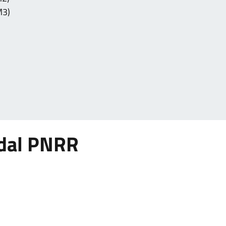
M3)
i dal PNRR