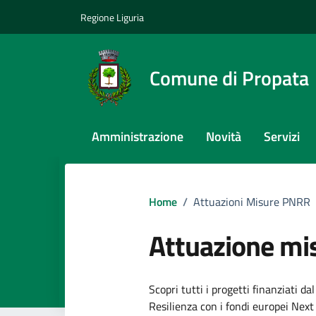
Vai ai contenuti
Vai al footer
Regione Liguria
Comune di Propata
Amministrazione
Novità
Servizi
Home
/
Attuazioni Misure PNRR
Attuazione m
Scopri tutti i progetti finanziati d
Resilienza con i fondi europei Nex