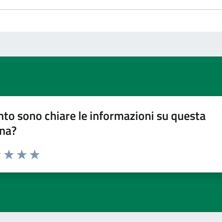
to sono chiare le informazioni su questa
na?
1 stelle su 5
uta 2 stelle su 5
Valuta 3 stelle su 5
Valuta 4 stelle su 5
Valuta 5 stelle su 5