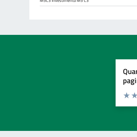
M5C3 Investimento M5 C3
Quan
pagi
Valuta 
Val