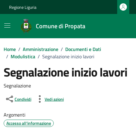
Vai ai contenuti
Vai al footer
Regione Liguria
Comune di Propata
Home
/
Amministrazione
/
Documenti e Dati
/
Modulistica
/
Segnalazione inizio lavori
Segnalazione inizio lavori
Dettagli del documento
Segnalazione
Condividi
Vedi azioni
Argomenti
Accesso all'informazione