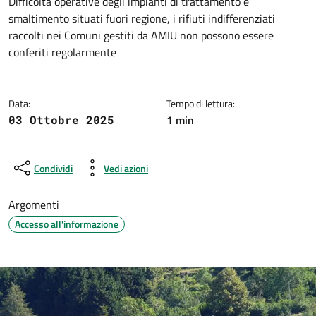
Dettagli della notizia
Difficoltà operative degli impianti di trattamento e
smaltimento situati fuori regione, i rifiuti indifferenziati
raccolti nei Comuni gestiti da AMIU non possono essere
conferiti regolarmente
Data:
Tempo di lettura:
1 min
03 Ottobre 2025
Condividi
Vedi azioni
Argomenti
Accesso all'informazione