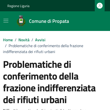
Vai ai contenuti
Vai al footer
Regione Liguria
Comune di Propata
Home
/
Novità
/
Avvisi
/
Problematiche di conferimento della frazione
indifferenziata dei rifiuti urbani
Problematiche di
conferimento della
frazione indifferenziata
dei rifiuti urbani