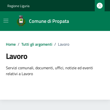
Vai ai contenuti
Vai al footer
Regione Liguria
Comune di Propata
Home
/
Tutti gli argomenti
/
Lavoro
Lavoro
Dettagli dell'argomento
Servizi comunali, documenti, uffici, notizie ed eventi
relativi a Lavoro