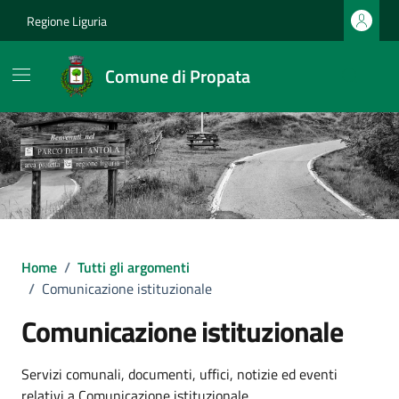
Vai ai contenuti
Vai al footer
Regione Liguria
Comune di Propata
Home
/
Tutti gli argomenti
/
Comunicazione istituzionale
Comunicazione istituzionale
Dettagli dell'argomento
Servizi comunali, documenti, uffici, notizie ed eventi
relativi a Comunicazione istituzionale